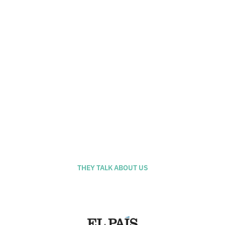
+34 686 585 719
Calle Antic de San Joan, 1 - El
Born, Barcelona
THEY TALK ABOUT US