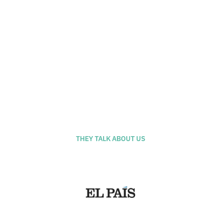
Calle Antic de San Joan, 1 - El
Born, Barcelona
THEY TALK ABOUT US