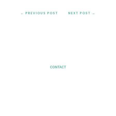
←
PREVIOUS POST
NEXT POST
→
CONTACT
For new projects –
studio@naifactory.com
+34 686 585 719